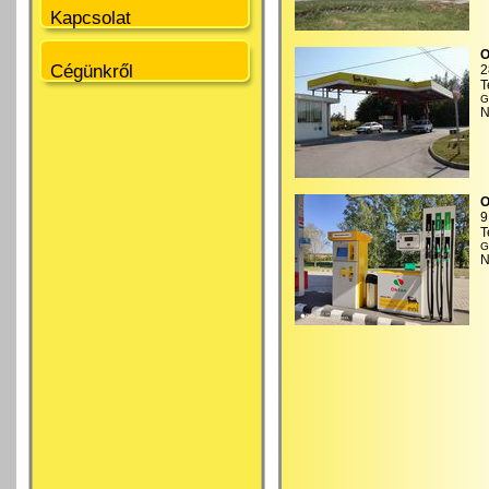
Kapcsolat
O
Cégünkről
2
T
G
N
O
9
T
G
N