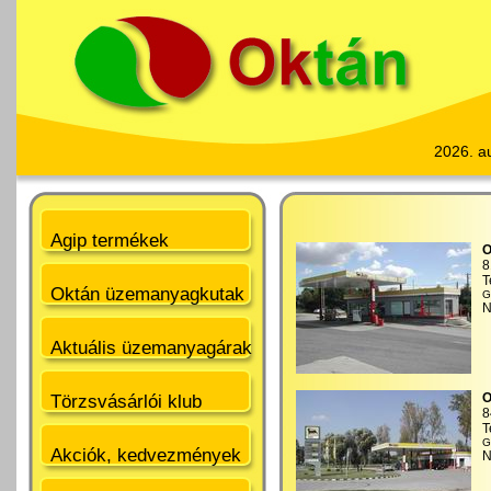
2026. a
Agip termékek
O
8
T
Oktán üzemanyagkutak
G
N
Aktuális üzemanyagárak
O
Törzsvásárlói klub
8
T
G
Akciók, kedvezmények
N