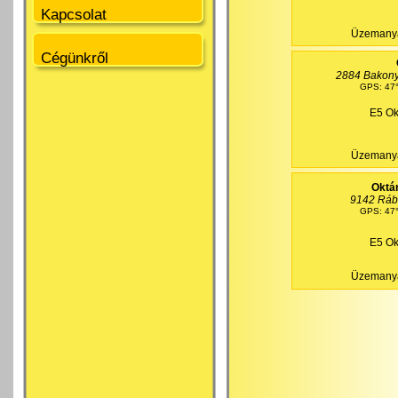
Kapcsolat
Üzemanya
Cégünkről
2884 Bakonys
GPS: 47°
E5 Ok
Üzemanya
Oktá
9142 Rába
GPS: 47°
E5 Ok
Üzemanya