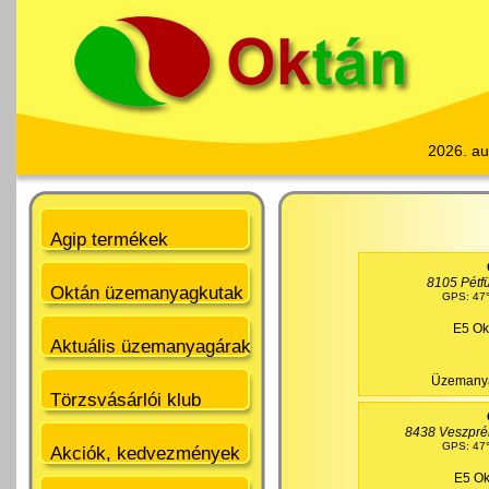
2026. au
Agip termékek
8105 Pétfü
Oktán üzemanyagkutak
GPS: 47°
E5 Ok
Aktuális üzemanyagárak
Üzemanya
Törzsvásárlói klub
8438 Veszprém
GPS: 47°
Akciók, kedvezmények
E5 Ok